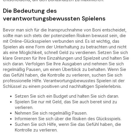
Die Bedeutung des
verantwortungsbewussten Spielens
Bevor man sich für die Inanspruchnahme von Boni entscheidet,
sollte man sich stets der potenziellen Risiken bewusst sein, die
mit Online-Glücksspielen verbunden sind. Es ist wichtig, das
Spielen als eine Form der Unterhaltung zu betrachten und nicht
als eine Möglichkeit, schnell Geld zu verdienen. Setzen Sie sich
klare Grenzen für Ihre Einzahlungen und Spielzeit und halten Sie
sich daran. Verfolgen Sie Ihre Ausgaben und nehmen Sie sich
regelmäßig Pausen, um einen Überblick zu behalten. Wenn Sie
das Gefühl haben, die Kontrolle zu verlieren, suchen Sie sich
professionelle Hilfe. Verantwortungsbewusstes Spielen ist der
Schlüssel zu einem positiven und nachhaltigen Spielerlebnis.
Setzen Sie sich ein Budget und halten Sie sich daran.
Spielen Sie nur mit Geld, das Sie auch bereit sind zu
verlieren.
Nehmen Sie sich regelmäßig Pausen.
Informieren Sie sich über die Risiken des Glücksspiels.
Suchen Sie sich Hilfe, wenn Sie das Gefühl haben, die
Kontrolle zu verlieren.