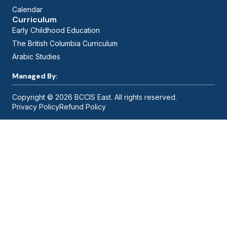
Calendar
Curriculum
Early Childhood Education
The British Columbia Curriculum
Arabic Studies
Managed By:
Copyright © 2026 BCCIS East. All rights reserved.
Privacy Policy
Refund Policy