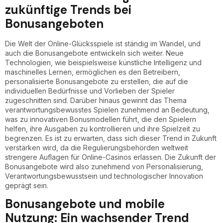
zukünftige Trends bei
Bonusangeboten
Die Welt der Online-Glücksspiele ist ständig im Wandel, und
auch die Bonusangebote entwickeln sich weiter. Neue
Technologien, wie beispielsweise künstliche Intelligenz und
maschinelles Lernen, ermöglichen es den Betreibern,
personalisierte Bonusangebote zu erstellen, die auf die
individuellen Bedürfnisse und Vorlieben der Spieler
zugeschnitten sind. Darüber hinaus gewinnt das Thema
verantwortungsbewusstes Spielen zunehmend an Bedeutung,
was zu innovativen Bonusmodellen führt, die den Spielern
helfen, ihre Ausgaben zu kontrollieren und ihre Spielzeit zu
begrenzen. Es ist zu erwarten, dass sich dieser Trend in Zukunft
verstärken wird, da die Regulierungsbehörden weltweit
strengere Auflagen für Online-Casinos erlassen. Die Zukunft der
Bonusangebote wird also zunehmend von Personalisierung,
Verantwortungsbewusstsein und technologischer Innovation
geprägt sein.
Bonusangebote und mobile
Nutzung: Ein wachsender Trend