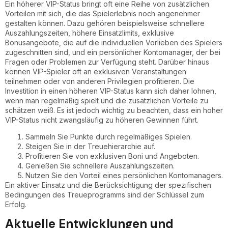
Ein höherer VIP-Status bringt oft eine Reihe von zusätzlichen
Vorteilen mit sich, die das Spielerlebnis noch angenehmer
gestalten können. Dazu gehören beispielsweise schnellere
Auszahlungszeiten, höhere Einsatzlimits, exklusive
Bonusangebote, die auf die individuellen Vorlieben des Spielers
zugeschnitten sind, und ein persönlicher Kontomanager, der bei
Fragen oder Problemen zur Verfügung steht. Darüber hinaus
können VIP-Spieler oft an exklusiven Veranstaltungen
teilnehmen oder von anderen Privilegien profitieren. Die
Investition in einen höheren VIP-Status kann sich daher lohnen,
wenn man regelmäßig spielt und die zusätzlichen Vorteile zu
schätzen weiß. Es ist jedoch wichtig zu beachten, dass ein hoher
VIP-Status nicht zwangsläufig zu höheren Gewinnen führt.
Sammeln Sie Punkte durch regelmäßiges Spielen.
Steigen Sie in der Treuehierarchie auf.
Profitieren Sie von exklusiven Boni und Angeboten.
Genießen Sie schnellere Auszahlungszeiten.
Nutzen Sie den Vorteil eines persönlichen Kontomanagers.
Ein aktiver Einsatz und die Berücksichtigung der spezifischen
Bedingungen des Treueprogramms sind der Schlüssel zum
Erfolg.
Aktuelle Entwicklungen und