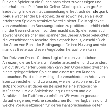
Für viele Spieler ist die Suche nach einer zuverlässigen und
unterhaltsamen Plattform für Online-Glücksspiele von großer
Bedeutung. In diesem Zusammenhang erfreut sich der
slotpark
bonus
wachsender Beliebtheit, da er sowohl neuen als auch
erfahrenen Spielern attraktive Vorteile bietet. Die Möglichkeit,
von verschiedenen Bonusangeboten zu profitieren, erhöht nicht
nur die Gewinnchancen, sondern macht das Spielerlebnis auch
abwechslungsreicher und spannender. Dieser Artikel beleuchtet
die verschiedenen Aspekte des slotpark bonus, einschließlich
der Arten von Boni, der Bedingungen für ihre Nutzung und wie
man das Beste aus diesen Angeboten herausholen kann.
Der Reiz von Online-Casinos liegt oft in den zusätzlichen
Anreizen, die sie bieten, um Spieler anzuziehen und zu binden.
Ein gut strukturierter Bonusplan kann den Unterschied zwischen
einem gelegentlichen Spieler und einem treuen Kunden
ausmachen. Es ist daher wichtig, die verschiedenen Arten von
Boni zu verstehen und zu wissen, wie sie funktionieren. Der
slotpark bonus ist dabei ein Beispiel für eine strategische
Maßnahme, um die Spielerbindung zu stärken und die
Attraktivität der Plattform zu erhöhen. Wir werden genauer
darauf eingehen, welche spezifischen Boni verfügbar sind und
welche Voraussetzungen für deren Inanspruchnahme gelten.