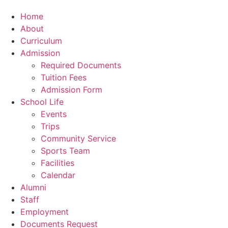
Home
About
Curriculum
Admission
Required Documents
Tuition Fees
Admission Form
School Life
Events
Trips
Community Service
Sports Team
Facilities
Calendar
Alumni
Staff
Employment
Documents Request