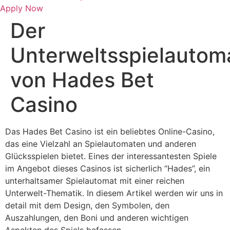
Apply Now
Der
Unterweltsspielautom
von Hades Bet
Casino
Das Hades Bet Casino ist ein beliebtes Online-Casino,
das eine Vielzahl an Spielautomaten und anderen
Glücksspielen bietet. Eines der interessantesten Spiele
im Angebot dieses Casinos ist sicherlich “Hades”, ein
unterhaltsamer Spielautomat mit einer reichen
Unterwelt-Thematik. In diesem Artikel werden wir uns in
detail mit dem Design, den Symbolen, den
Auszahlungen, den Boni und anderen wichtigen