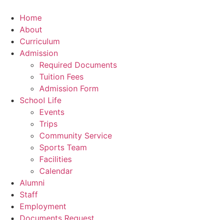
Skip
to
Home
content
About
Curriculum
Admission
Required Documents
Tuition Fees
Admission Form
School Life
Events
Trips
Community Service
Sports Team
Facilities
Calendar
Alumni
Staff
Employment
Documents Request