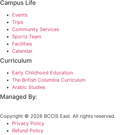
Campus Life
Events
Trips
Community Services
Sports Team
Facilities
Calendar
Curriculum
Early Childhood Education
The British Columbia Curriculum
Arabic Studies
Managed By:
Copyright © 2026 BCCIS East. All rights reserved.
Privacy Policy
Refund Policy