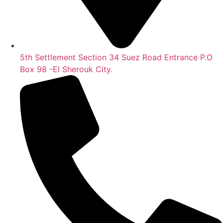
5th Settlement Section 34 Suez Road Entrance P.O
Box 98 -El Sherouk City.