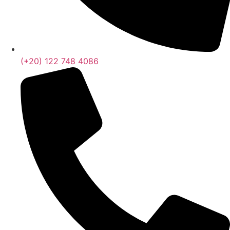
(+20) 122 748 4086