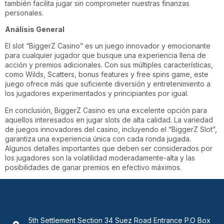
también facilita jugar sin comprometer nuestras finanzas
personales.
Análisis General
El slot “BiggerZ Casino” es un juego innovador y emocionante
para cualquier jugador que busque una experiencia llena de
acción y premios adicionales. Con sus múltiples características,
como Wilds, Scatters, bonus features y free spins game, este
juego ofrece más que suficiente diversión y entretenimiento a
los jugadores experimentados y principiantes por igual.
En conclusión, BiggerZ Casino es una excelente opción para
aquellos interesados en jugar slots de alta calidad. La variedad
de juegos innovadores del casino, incluyendo el “BiggerZ Slot”,
garantiza una experiencia única con cada ronda jugada.
Algunos detalles importantes que deben ser considerados por
los jugadores son la volatilidad moderadamente-alta y las
posibilidades de ganar premios en efectivo máximos.
5th Settlement Section 34 Suez Road Entrance P.O Box