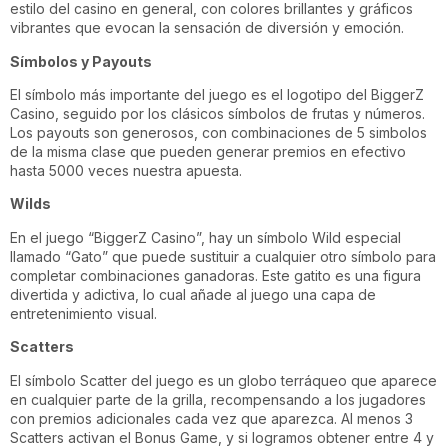
estilo del casino en general, con colores brillantes y gráficos
vibrantes que evocan la sensación de diversión y emoción.
Símbolos y Payouts
El símbolo más importante del juego es el logotipo del BiggerZ
Casino, seguido por los clásicos símbolos de frutas y números.
Los payouts son generosos, con combinaciones de 5 simbolos
de la misma clase que pueden generar premios en efectivo
hasta 5000 veces nuestra apuesta.
Wilds
En el juego “BiggerZ Casino”, hay un símbolo Wild especial
llamado “Gato” que puede sustituir a cualquier otro símbolo para
completar combinaciones ganadoras. Este gatito es una figura
divertida y adictiva, lo cual añade al juego una capa de
entretenimiento visual.
Scatters
El símbolo Scatter del juego es un globo terráqueo que aparece
en cualquier parte de la grilla, recompensando a los jugadores
con premios adicionales cada vez que aparezca. Al menos 3
Scatters activan el Bonus Game, y si logramos obtener entre 4 y