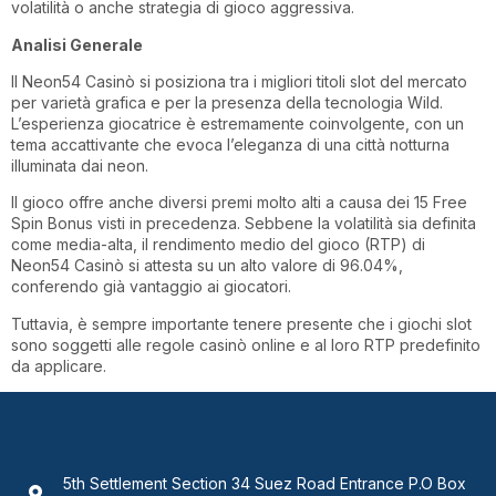
volatilità o anche strategia di gioco aggressiva.
Analisi Generale
Il Neon54 Casinò si posiziona tra i migliori titoli slot del mercato
per varietà grafica e per la presenza della tecnologia Wild.
L’esperienza giocatrice è estremamente coinvolgente, con un
tema accattivante che evoca l’eleganza di una città notturna
illuminata dai neon.
Il gioco offre anche diversi premi molto alti a causa dei 15 Free
Spin Bonus visti in precedenza. Sebbene la volatilità sia definita
come media-alta, il rendimento medio del gioco (RTP) di
Neon54 Casinò si attesta su un alto valore di 96.04%,
conferendo già vantaggio ai giocatori.
Tuttavia, è sempre importante tenere presente che i giochi slot
sono soggetti alle regole casinò online e al loro RTP predefinito
da applicare.
5th Settlement Section 34 Suez Road Entrance P.O Box