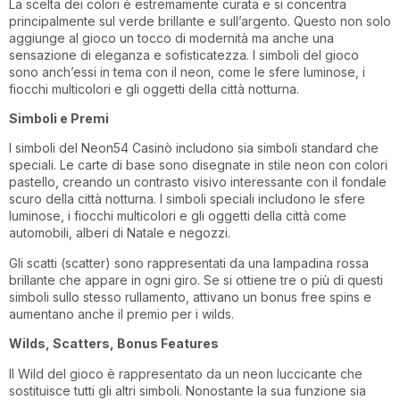
La scelta dei colori è estremamente curata e si concentra
principalmente sul verde brillante e sull’argento. Questo non solo
aggiunge al gioco un tocco di modernità ma anche una
sensazione di eleganza e sofisticatezza. I simboli del gioco
sono anch’essi in tema con il neon, come le sfere luminose, i
fiocchi multicolori e gli oggetti della città notturna.
Simboli e Premi
I simboli del Neon54 Casinò includono sia simboli standard che
speciali. Le carte di base sono disegnate in stile neon con colori
pastello, creando un contrasto visivo interessante con il fondale
scuro della città notturna. I simboli speciali includono le sfere
luminose, i fiocchi multicolori e gli oggetti della città come
automobili, alberi di Natale e negozzi.
Gli scatti (scatter) sono rappresentati da una lampadina rossa
brillante che appare in ogni giro. Se si ottiene tre o più di questi
simboli sullo stesso rullamento, attivano un bonus free spins e
aumentano anche il premio per i wilds.
Wilds, Scatters, Bonus Features
Il Wild del gioco è rappresentato da un neon luccicante che
sostituisce tutti gli altri simboli. Nonostante la sua funzione sia