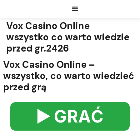
Documents Request
Vox Casino Online
wszystko co warto wiedzie
przed gr.2426
Vox Casino Online –
wszystko, co warto wiedzieć
przed grą
▶️ GRAĆ