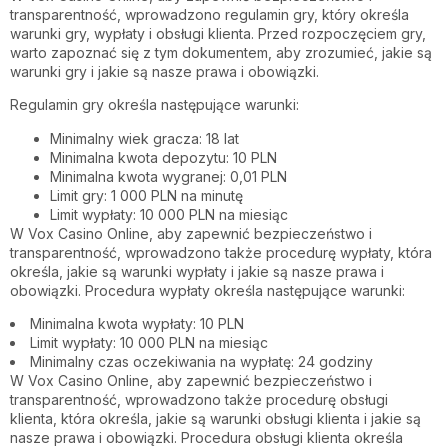
transparentność, wprowadzono regulamin gry, który określa
warunki gry, wypłaty i obsługi klienta. Przed rozpoczęciem gry,
warto zapoznać się z tym dokumentem, aby zrozumieć, jakie są
warunki gry i jakie są nasze prawa i obowiązki.
Regulamin gry określa następujące warunki:
Minimalny wiek gracza: 18 lat
Minimalna kwota depozytu: 10 PLN
Minimalna kwota wygranej: 0,01 PLN
Limit gry: 1 000 PLN na minutę
Limit wypłaty: 10 000 PLN na miesiąc
W Vox Casino Online, aby zapewnić bezpieczeństwo i
transparentność, wprowadzono także procedurę wypłaty, która
określa, jakie są warunki wypłaty i jakie są nasze prawa i
obowiązki. Procedura wypłaty określa następujące warunki:
Minimalna kwota wypłaty: 10 PLN
Limit wypłaty: 10 000 PLN na miesiąc
Minimalny czas oczekiwania na wypłatę: 24 godziny
W Vox Casino Online, aby zapewnić bezpieczeństwo i
transparentność, wprowadzono także procedurę obsługi
klienta, która określa, jakie są warunki obsługi klienta i jakie są
nasze prawa i obowiązki. Procedura obsługi klienta określa