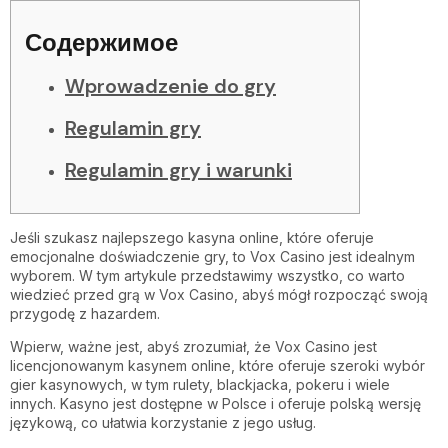
Содержимое
Wprowadzenie do gry
Regulamin gry
Regulamin gry i warunki
Jeśli szukasz najlepszego kasyna online, które oferuje
emocjonalne doświadczenie gry, to Vox Casino jest idealnym
wyborem. W tym artykule przedstawimy wszystko, co warto
wiedzieć przed grą w Vox Casino, abyś mógł rozpocząć swoją
przygodę z hazardem.
Wpierw, ważne jest, abyś zrozumiał, że Vox Casino jest
licencjonowanym kasynem online, które oferuje szeroki wybór
gier kasynowych, w tym rulety, blackjacka, pokeru i wiele
innych. Kasyno jest dostępne w Polsce i oferuje polską wersję
językową, co ułatwia korzystanie z jego usług.