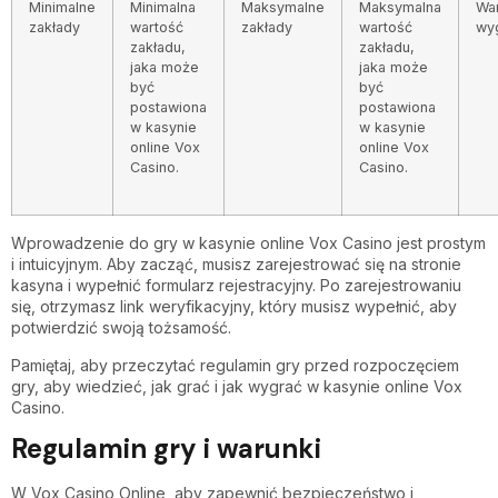
Minimalne
Minimalna
Maksymalne
Maksymalna
Wa
zakłady
wartość
zakłady
wartość
wy
zakładu,
zakładu,
jaka może
jaka może
być
być
postawiona
postawiona
w kasynie
w kasynie
online Vox
online Vox
Casino.
Casino.
Wprowadzenie do gry w kasynie online Vox Casino jest prostym
i intuicyjnym. Aby zacząć, musisz zarejestrować się na stronie
kasyna i wypełnić formularz rejestracyjny. Po zarejestrowaniu
się, otrzymasz link weryfikacyjny, który musisz wypełnić, aby
potwierdzić swoją tożsamość.
Pamiętaj, aby przeczytać regulamin gry przed rozpoczęciem
gry, aby wiedzieć, jak grać i jak wygrać w kasynie online Vox
Casino.
Regulamin gry i warunki
W Vox Casino Online, aby zapewnić bezpieczeństwo i