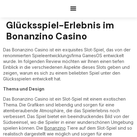
Documents Request
Glücksspiel-Erlebnis im
Bonanzino Casino
Das Bonanzino Casino ist ein exquisites Slot-Spiel, das von der
renommierten Spieleentwicklungsfirma GamesOS entwickelt
wurde. Im folgenden Review möchten wir Ihnen einen tiefen
Einblick in die verschiedenen Aspekte dieses Slots geben und
zeigen, warum es sich zu einem beliebten Spiel unter den
Glücksspielen entwickelt hat.
Thema und Design
Das Bonanzino Casino ist ein Slot-Spiel mit einem exotischen
Thema. Die Grafiken sind lebendig und sorgen für eine
atemberaubende Atmosphäre, die das Spielerlebnis noch
verbessert. Das Spiel bietet ein beeindruckendes Bild von der
Südseeinsel, wo die Spieler in einer wunderschönen Umgebung
spielen können. Die
Bonanzino
Tiere auf dem Slot-Spiel sind so
realistisch dargestellt wie möglich und sorgen für eine