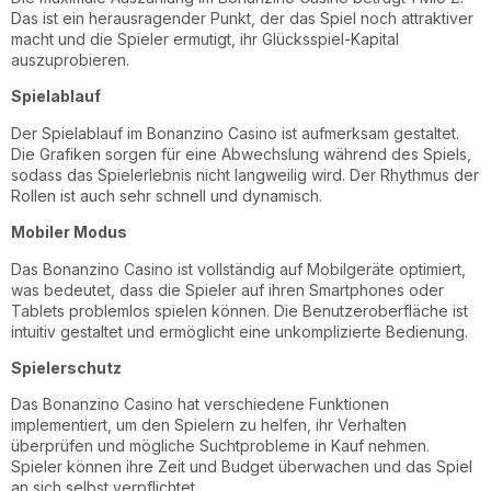
Das ist ein herausragender Punkt, der das Spiel noch attraktiver
macht und die Spieler ermutigt, ihr Glücksspiel-Kapital
auszuprobieren.
Spielablauf
Der Spielablauf im Bonanzino Casino ist aufmerksam gestaltet.
Die Grafiken sorgen für eine Abwechslung während des Spiels,
sodass das Spielerlebnis nicht langweilig wird. Der Rhythmus der
Rollen ist auch sehr schnell und dynamisch.
Mobiler Modus
Das Bonanzino Casino ist vollständig auf Mobilgeräte optimiert,
was bedeutet, dass die Spieler auf ihren Smartphones oder
Tablets problemlos spielen können. Die Benutzeroberfläche ist
intuitiv gestaltet und ermöglicht eine unkomplizierte Bedienung.
Spielerschutz
Das Bonanzino Casino hat verschiedene Funktionen
implementiert, um den Spielern zu helfen, ihr Verhalten
überprüfen und mögliche Suchtprobleme in Kauf nehmen.
Spieler können ihre Zeit und Budget überwachen und das Spiel
an sich selbst verpflichtet.