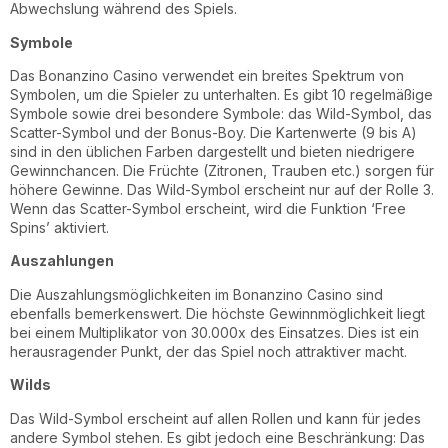
Abwechslung während des Spiels.
Symbole
Das Bonanzino Casino verwendet ein breites Spektrum von
Symbolen, um die Spieler zu unterhalten. Es gibt 10 regelmäßige
Symbole sowie drei besondere Symbole: das Wild-Symbol, das
Scatter-Symbol und der Bonus-Boy. Die Kartenwerte (9 bis A)
sind in den üblichen Farben dargestellt und bieten niedrigere
Gewinnchancen. Die Früchte (Zitronen, Trauben etc.) sorgen für
höhere Gewinne. Das Wild-Symbol erscheint nur auf der Rolle 3.
Wenn das Scatter-Symbol erscheint, wird die Funktion ‘Free
Spins’ aktiviert.
Auszahlungen
Die Auszahlungsmöglichkeiten im Bonanzino Casino sind
ebenfalls bemerkenswert. Die höchste Gewinnmöglichkeit liegt
bei einem Multiplikator von 30.000x des Einsatzes. Dies ist ein
herausragender Punkt, der das Spiel noch attraktiver macht.
Wilds
Das Wild-Symbol erscheint auf allen Rollen und kann für jedes
andere Symbol stehen. Es gibt jedoch eine Beschränkung: Das