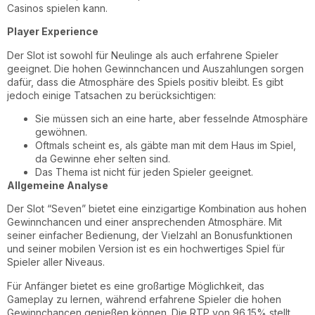
Casinos spielen kann.
Player Experience
Der Slot ist sowohl für Neulinge als auch erfahrene Spieler
geeignet. Die hohen Gewinnchancen und Auszahlungen sorgen
dafür, dass die Atmosphäre des Spiels positiv bleibt. Es gibt
jedoch einige Tatsachen zu berücksichtigen:
Sie müssen sich an eine harte, aber fesselnde Atmosphäre
gewöhnen.
Oftmals scheint es, als gäbte man mit dem Haus im Spiel,
da Gewinne eher selten sind.
Das Thema ist nicht für jeden Spieler geeignet.
Allgemeine Analyse
Der Slot “Seven” bietet eine einzigartige Kombination aus hohen
Gewinnchancen und einer ansprechenden Atmosphäre. Mit
seiner einfacher Bedienung, der Vielzahl an Bonusfunktionen
und seiner mobilen Version ist es ein hochwertiges Spiel für
Spieler aller Niveaus.
Für Anfänger bietet es eine großartige Möglichkeit, das
Gameplay zu lernen, während erfahrene Spieler die hohen
Gewinnchancen genießen können. Die RTP von 96,15% stellt