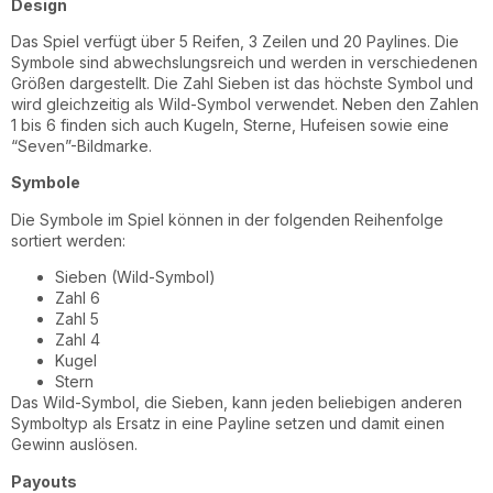
Design
Das Spiel verfügt über 5 Reifen, 3 Zeilen und 20 Paylines. Die
Symbole sind abwechslungsreich und werden in verschiedenen
Größen dargestellt. Die Zahl Sieben ist das höchste Symbol und
wird gleichzeitig als Wild-Symbol verwendet. Neben den Zahlen
1 bis 6 finden sich auch Kugeln, Sterne, Hufeisen sowie eine
“Seven”-Bildmarke.
Symbole
Die Symbole im Spiel können in der folgenden Reihenfolge
sortiert werden:
Sieben (Wild-Symbol)
Zahl 6
Zahl 5
Zahl 4
Kugel
Stern
Das Wild-Symbol, die Sieben, kann jeden beliebigen anderen
Symboltyp als Ersatz in eine Payline setzen und damit einen
Gewinn auslösen.
Payouts