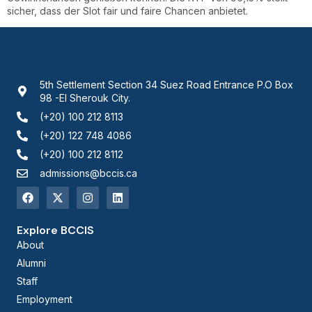
sicher, dass der Slot fair und faire Chancen anbietet.
5th Settlement Section 34 Suez Road Entrance P.O Box
98 -El Sherouk City.
(+20) 100 212 8113
(+20) 122 748 4086
(+20) 100 212 8112
admissions@bccis.ca
Explore BCCIS
About
Alumni
Staff
Employment