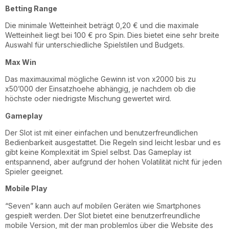
Betting Range
Die minimale Wetteinheit beträgt 0,20 € und die maximale
Wetteinheit liegt bei 100 € pro Spin. Dies bietet eine sehr breite
Auswahl für unterschiedliche Spielstilen und Budgets.
Max Win
Das maximauximal mögliche Gewinn ist von x2000 bis zu
x50’000 der Einsatzhoehe abhängig, je nachdem ob die
höchste oder niedrigste Mischung gewertet wird.
Gameplay
Der Slot ist mit einer einfachen und benutzerfreundlichen
Bedienbarkeit ausgestattet. Die Regeln sind leicht lesbar und es
gibt keine Komplexität im Spiel selbst. Das Gameplay ist
entspannend, aber aufgrund der hohen Volatilität nicht für jeden
Spieler geeignet.
Mobile Play
“Seven” kann auch auf mobilen Geräten wie Smartphones
gespielt werden. Der Slot bietet eine benutzerfreundliche
mobile Version, mit der man problemlos über die Website des