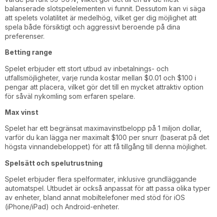
balanserade slotspelelementen vi funnit. Dessutom kan vi säga
att spelets volatilitet är medelhög, vilket ger dig möjlighet att
spela både försiktigt och aggressivt beroende på dina
preferenser.
Betting range
Spelet erbjuder ett stort utbud av inbetalnings- och
utfallsmöjligheter, varje runda kostar mellan $0.01 och $100 i
pengar att placera, vilket gör det till en mycket attraktiv option
för såväl nykomling som erfaren spelare.
Max vinst
Spelet har ett begränsat maximavinstbelopp på 1 miljon dollar,
varför du kan lägga ner maximalt $100 per snurr (baserat på det
högsta vinnandebeloppet) för att få tillgång till denna möjlighet.
Spelsätt och spelutrustning
Spelet erbjuder flera spelformater, inklusive grundläggande
automatspel. Utbudet är också anpassat för att passa olika typer
av enheter, bland annat mobiltelefoner med stöd för iOS
(iPhone/iPad) och Android-enheter.