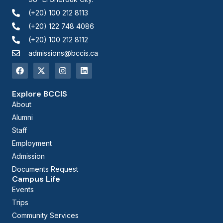
(+20) 100 212 8113
(+20) 122 748 4086
(+20) 100 212 8112
admissions@bccis.ca
Explore BCCIS
About
Alumni
Staff
Employment
Admission
Documents Request
Campus Life
Events
Trips
Community Services