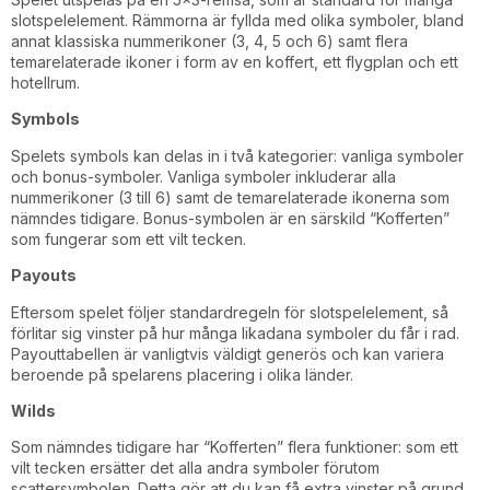
slotspelelement. Rämmorna är fyllda med olika symboler, bland
annat klassiska nummerikoner (3, 4, 5 och 6) samt flera
temarelaterade ikoner i form av en koffert, ett flygplan och ett
hotellrum.
Symbols
Spelets symbols kan delas in i två kategorier: vanliga symboler
och bonus-symboler. Vanliga symboler inkluderar alla
nummerikoner (3 till 6) samt de temarelaterade ikonerna som
nämndes tidigare. Bonus-symbolen är en särskild “Kofferten”
som fungerar som ett vilt tecken.
Payouts
Eftersom spelet följer standardregeln för slotspelelement, så
förlitar sig vinster på hur många likadana symboler du får i rad.
Payouttabellen är vanligtvis väldigt generös och kan variera
beroende på spelarens placering i olika länder.
Wilds
Som nämndes tidigare har “Kofferten” flera funktioner: som ett
vilt tecken ersätter det alla andra symboler förutom
scattersymbolen. Detta gör att du kan få extra vinster på grund