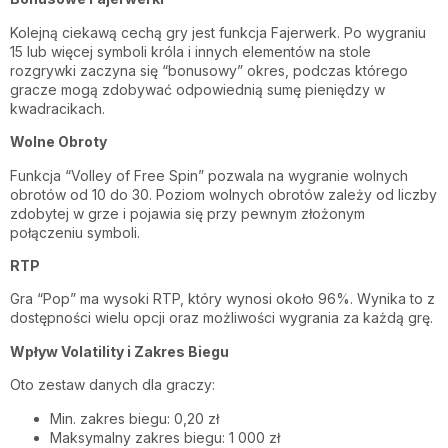
Kolejną ciekawą cechą gry jest funkcja Fajerwerk. Po wygraniu
15 lub więcej symboli króla i innych elementów na stole
rozgrywki zaczyna się “bonusowy” okres, podczas którego
gracze mogą zdobywać odpowiednią sumę pieniędzy w
kwadracikach.
Wolne Obroty
Funkcja “Volley of Free Spin” pozwala na wygranie wolnych
obrotów od 10 do 30. Poziom wolnych obrotów zależy od liczby
zdobytej w grze i pojawia się przy pewnym złożonym
połączeniu symboli.
RTP
Gra “Pop” ma wysoki RTP, który wynosi około 96%. Wynika to z
dostępności wielu opcji oraz możliwości wygrania za każdą grę.
Wpływ Volatility i Zakres Biegu
Oto zestaw danych dla graczy:
Min. zakres biegu: 0,20 zł
Maksymalny zakres biegu: 1 000 zł