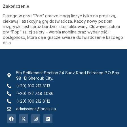
Zakończenie
Dlatego w grze “Pop” gracze mogą liczyć tylko na prostszą,
ciekawą i atrakcyjną grę doświadcza. Każdy nowy poziom
rozgrywki jest coraz bardziej skomplikowany. Głównym atutem
gry “Pop” są jej zalety – wersja mobilna oraz wydajność i
dostępność, która daje gracze świeże doświadczenie każdego
dnia.
5th Settlement Section 34 Suez Road Entrance P.O Box
98 -El Sherouk City.
(+20) 100 212 8113
(+20) 122 748 4086
(+20) 100 212 8112
admissions@bccis.ca