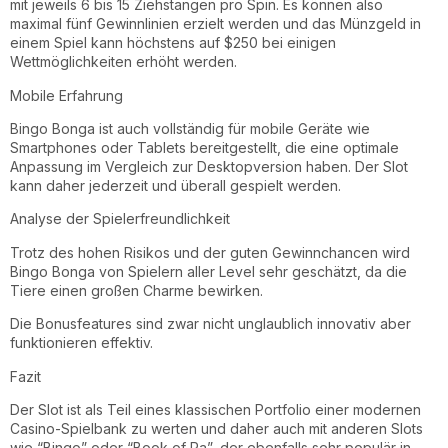
mit jeweils 6 bis 15 Ziehstangen pro Spin. Es können also
maximal fünf Gewinnlinien erzielt werden und das Münzgeld in
einem Spiel kann höchstens auf $250 bei einigen
Wettmöglichkeiten erhöht werden.
Mobile Erfahrung
Bingo Bonga ist auch vollständig für mobile Geräte wie
Smartphones oder Tablets bereitgestellt, die eine optimale
Anpassung im Vergleich zur Desktopversion haben. Der Slot
kann daher jederzeit und überall gespielt werden.
Analyse der Spielerfreundlichkeit
Trotz des hohen Risikos und der guten Gewinnchancen wird
Bingo Bonga von Spielern aller Level sehr geschätzt, da die
Tiere einen großen Charme bewirken.
Die Bonusfeatures sind zwar nicht unglaublich innovativ aber
funktionieren effektiv.
Fazit
Der Slot ist als Teil eines klassischen Portfolio einer modernen
Casino-Spielbank zu werten und daher auch mit anderen Slots
wie “Bingo” oder “Book of Ra”, der ebenfalls sehr populär in