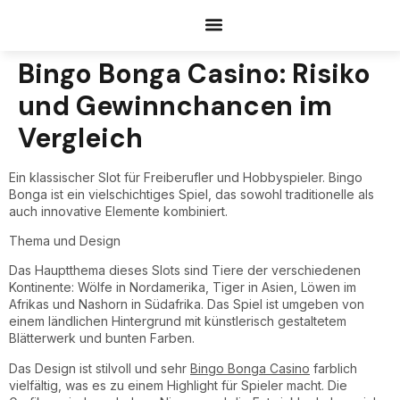
Documents Request
Bingo Bonga Casino: Risiko
und Gewinnchancen im
Vergleich
Ein klassischer Slot für Freiberufler und Hobbyspieler. Bingo
Bonga ist ein vielschichtiges Spiel, das sowohl traditionelle als
auch innovative Elemente kombiniert.
Thema und Design
Das Hauptthema dieses Slots sind Tiere der verschiedenen
Kontinente: Wölfe in Nordamerika, Tiger in Asien, Löwen im
Afrikas und Nashorn in Südafrika. Das Spiel ist umgeben von
einem ländlichen Hintergrund mit künstlerisch gestaltetem
Blätterwerk und bunten Farben.
Das Design ist stilvoll und sehr
Bingo Bonga Casino
farblich
vielfältig, was es zu einem Highlight für Spieler macht. Die