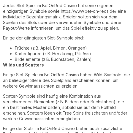
Jedes Slot-Spiel im BetOnRed Casino hat seine eigenen
einzigartigen Symbole sowie
https://www.bet-on-reds.de/
eine
individuelle Bezahlungsmatrix. Spieler sollten sich vor dem
Spielen des Slots über die verwendeten Symbole und deren
Payout-Werte informieren, um das Spiel effektiv zu spielen.
Einige der gängigsten Slot-Symbole sind:
Früchte (z.B. Äpfel, Birnen, Orangen)
Kartenfiguren (z.B. Herzkönig, Pik-Ass)
Bildelemente (z.B. Buchstaben, Zahlen)
Wilds und Scatters
Einige Slot-Spiele im BetOnRed Casino haben Wild-Symbole, die
an beliebiger Stelle des Spielplans erscheinen können, um
weitere Gewinnaussichten zu erzielen.
Scatter-Symbole sind häufig eine Kombination aus
verschiedenen Elementen (z.B. Bildern oder Buchstaben), die
ein bestimmtes Muster bilden, sobald sie auf dem Rollfeld
erscheinen. Scatters lösen oft Free Spins freischalten und/oder
weitere Gewinnaussichten ermöglichen.
Einige der Slots im BetOnRed Casino bieten auch zusätzliche