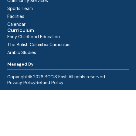
Community Services
Sports Team
Facilities
Calendar
Curriculum
Early Childhood Education
The British Columbia Curriculum
Arabic Studies
Managed By:
Copyright © 2026 BCCIS East. All rights reserved.
Privacy Policy
Refund Policy