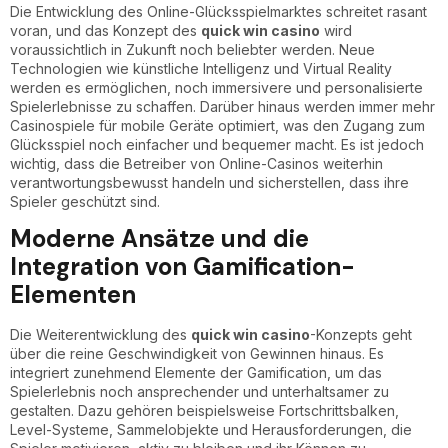
Die Entwicklung des Online-Glücksspielmarktes schreitet rasant
voran, und das Konzept des
quick win casino
wird
voraussichtlich in Zukunft noch beliebter werden. Neue
Technologien wie künstliche Intelligenz und Virtual Reality
werden es ermöglichen, noch immersivere und personalisierte
Spielerlebnisse zu schaffen. Darüber hinaus werden immer mehr
Casinospiele für mobile Geräte optimiert, was den Zugang zum
Glücksspiel noch einfacher und bequemer macht. Es ist jedoch
wichtig, dass die Betreiber von Online-Casinos weiterhin
verantwortungsbewusst handeln und sicherstellen, dass ihre
Spieler geschützt sind.
Moderne Ansätze und die
Integration von Gamification-
Elementen
Die Weiterentwicklung des
quick win casino
-Konzepts geht
über die reine Geschwindigkeit von Gewinnen hinaus. Es
integriert zunehmend Elemente der Gamification, um das
Spielerlebnis noch ansprechender und unterhaltsamer zu
gestalten. Dazu gehören beispielsweise Fortschrittsbalken,
Level-Systeme, Sammelobjekte und Herausforderungen, die