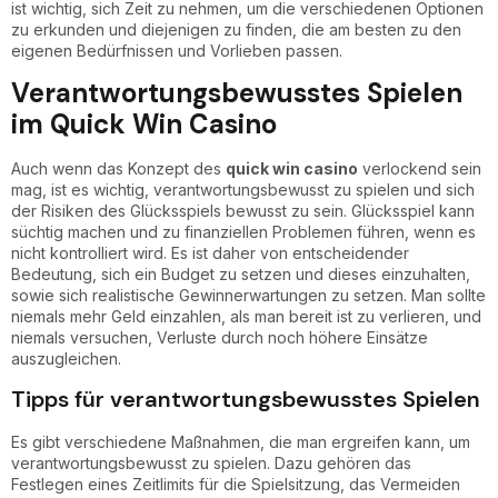
ist wichtig, sich Zeit zu nehmen, um die verschiedenen Optionen
zu erkunden und diejenigen zu finden, die am besten zu den
eigenen Bedürfnissen und Vorlieben passen.
Verantwortungsbewusstes Spielen
im Quick Win Casino
Auch wenn das Konzept des
quick win casino
verlockend sein
mag, ist es wichtig, verantwortungsbewusst zu spielen und sich
der Risiken des Glücksspiels bewusst zu sein. Glücksspiel kann
süchtig machen und zu finanziellen Problemen führen, wenn es
nicht kontrolliert wird. Es ist daher von entscheidender
Bedeutung, sich ein Budget zu setzen und dieses einzuhalten,
sowie sich realistische Gewinnerwartungen zu setzen. Man sollte
niemals mehr Geld einzahlen, als man bereit ist zu verlieren, und
niemals versuchen, Verluste durch noch höhere Einsätze
auszugleichen.
Tipps für verantwortungsbewusstes Spielen
Es gibt verschiedene Maßnahmen, die man ergreifen kann, um
verantwortungsbewusst zu spielen. Dazu gehören das
Festlegen eines Zeitlimits für die Spielsitzung, das Vermeiden