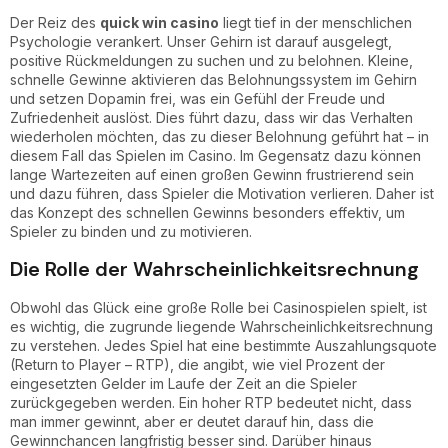
Der Reiz des
quick win casino
liegt tief in der menschlichen
Psychologie verankert. Unser Gehirn ist darauf ausgelegt,
positive Rückmeldungen zu suchen und zu belohnen. Kleine,
schnelle Gewinne aktivieren das Belohnungssystem im Gehirn
und setzen Dopamin frei, was ein Gefühl der Freude und
Zufriedenheit auslöst. Dies führt dazu, dass wir das Verhalten
wiederholen möchten, das zu dieser Belohnung geführt hat – in
diesem Fall das Spielen im Casino. Im Gegensatz dazu können
lange Wartezeiten auf einen großen Gewinn frustrierend sein
und dazu führen, dass Spieler die Motivation verlieren. Daher ist
das Konzept des schnellen Gewinns besonders effektiv, um
Spieler zu binden und zu motivieren.
Die Rolle der Wahrscheinlichkeitsrechnung
Obwohl das Glück eine große Rolle bei Casinospielen spielt, ist
es wichtig, die zugrunde liegende Wahrscheinlichkeitsrechnung
zu verstehen. Jedes Spiel hat eine bestimmte Auszahlungsquote
(Return to Player – RTP), die angibt, wie viel Prozent der
eingesetzten Gelder im Laufe der Zeit an die Spieler
zurückgegeben werden. Ein hoher RTP bedeutet nicht, dass
man immer gewinnt, aber er deutet darauf hin, dass die
Gewinnchancen langfristig besser sind. Darüber hinaus