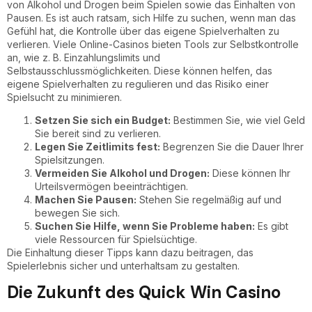
von Alkohol und Drogen beim Spielen sowie das Einhalten von
Pausen. Es ist auch ratsam, sich Hilfe zu suchen, wenn man das
Gefühl hat, die Kontrolle über das eigene Spielverhalten zu
verlieren. Viele Online-Casinos bieten Tools zur Selbstkontrolle
an, wie z. B. Einzahlungslimits und
Selbstausschlussmöglichkeiten. Diese können helfen, das
eigene Spielverhalten zu regulieren und das Risiko einer
Spielsucht zu minimieren.
Setzen Sie sich ein Budget:
Bestimmen Sie, wie viel Geld
Sie bereit sind zu verlieren.
Legen Sie Zeitlimits fest:
Begrenzen Sie die Dauer Ihrer
Spielsitzungen.
Vermeiden Sie Alkohol und Drogen:
Diese können Ihr
Urteilsvermögen beeinträchtigen.
Machen Sie Pausen:
Stehen Sie regelmäßig auf und
bewegen Sie sich.
Suchen Sie Hilfe, wenn Sie Probleme haben:
Es gibt
viele Ressourcen für Spielsüchtige.
Die Einhaltung dieser Tipps kann dazu beitragen, das
Spielerlebnis sicher und unterhaltsam zu gestalten.
Die Zukunft des Quick Win Casino