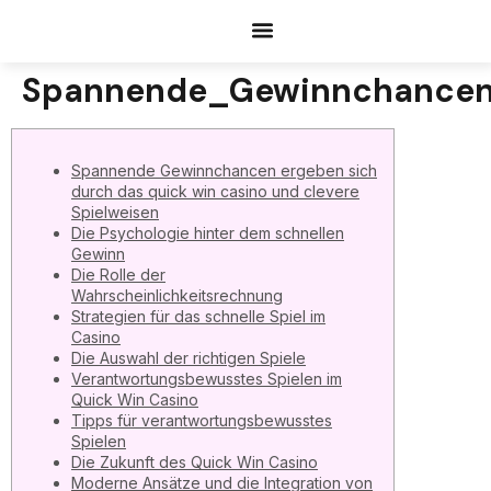
Documents Request
Spannende_Gewinnchancen
Spannende Gewinnchancen ergeben sich
durch das quick win casino und clevere
Spielweisen
Die Psychologie hinter dem schnellen
Gewinn
Die Rolle der
Wahrscheinlichkeitsrechnung
Strategien für das schnelle Spiel im
Casino
Die Auswahl der richtigen Spiele
Verantwortungsbewusstes Spielen im
Quick Win Casino
Tipps für verantwortungsbewusstes
Spielen
Die Zukunft des Quick Win Casino
Moderne Ansätze und die Integration von