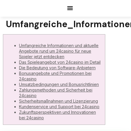
Documents Request
Umfangreiche_Information
Umfangreiche Informationen und aktuelle
Angebote rund um 24casino für neue
Spieler jetzt entdecken
Das Spieleangebot von 24casino im Detail
Die Bedeutung von Software-Anbietern
Bonusangebote und Promotionen bei
24casino
Umsatzbedingungen und Bonusrichtlinien
Zahlungsmethoden und Sicherheit bei
24casino
Sicherheitsmaßnahmen und Lizenzierung
Kundenservice und Support bei 24casino
Zukunftsperspektiven und Innovationen
bei 24casino