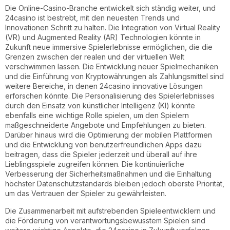
Die Online-Casino-Branche entwickelt sich ständig weiter, und
24casino ist bestrebt, mit den neuesten Trends und
Innovationen Schritt zu halten. Die Integration von Virtual Reality
(VR) und Augmented Reality (AR) Technologien könnte in
Zukunft neue immersive Spielerlebnisse ermöglichen, die die
Grenzen zwischen der realen und der virtuellen Welt
verschwimmen lassen. Die Entwicklung neuer Spielmechaniken
und die Einführung von Kryptowährungen als Zahlungsmittel sind
weitere Bereiche, in denen 24casino innovative Lösungen
erforschen könnte. Die Personalisierung des Spielerlebnisses
durch den Einsatz von künstlicher Intelligenz (KI) könnte
ebenfalls eine wichtige Rolle spielen, um den Spielern
maßgeschneiderte Angebote und Empfehlungen zu bieten.
Darüber hinaus wird die Optimierung der mobilen Plattformen
und die Entwicklung von benutzerfreundlichen Apps dazu
beitragen, dass die Spieler jederzeit und überall auf ihre
Lieblingsspiele zugreifen können. Die kontinuierliche
Verbesserung der Sicherheitsmaßnahmen und die Einhaltung
höchster Datenschutzstandards bleiben jedoch oberste Priorität,
um das Vertrauen der Spieler zu gewährleisten.
Die Zusammenarbeit mit aufstrebenden Spieleentwicklern und
die Förderung von verantwortungsbewusstem Spielen sind