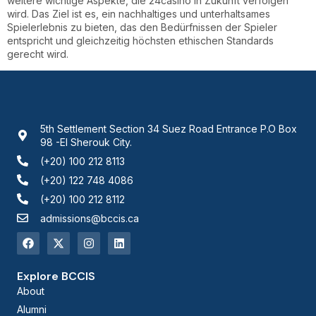
weitere wichtige Aspekte, die 24casino in Zukunft verfolgen
wird. Das Ziel ist es, ein nachhaltiges und unterhaltsames
Spielerlebnis zu bieten, das den Bedürfnissen der Spieler
entspricht und gleichzeitig höchsten ethischen Standards
gerecht wird.
5th Settlement Section 34 Suez Road Entrance P.O Box
98 -El Sherouk City.
(+20) 100 212 8113
(+20) 122 748 4086
(+20) 100 212 8112
admissions@bccis.ca
Explore BCCIS
About
Alumni