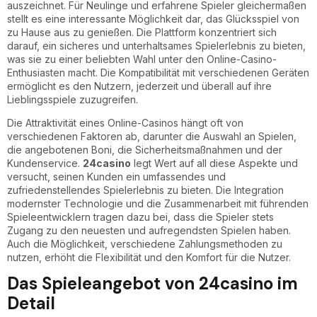
auszeichnet. Für Neulinge und erfahrene Spieler gleichermaßen
stellt es eine interessante Möglichkeit dar, das Glücksspiel von
zu Hause aus zu genießen. Die Plattform konzentriert sich
darauf, ein sicheres und unterhaltsames Spielerlebnis zu bieten,
was sie zu einer beliebten Wahl unter den Online-Casino-
Enthusiasten macht. Die Kompatibilität mit verschiedenen Geräten
ermöglicht es den Nutzern, jederzeit und überall auf ihre
Lieblingsspiele zuzugreifen.
Die Attraktivität eines Online-Casinos hängt oft von
verschiedenen Faktoren ab, darunter die Auswahl an Spielen,
die angebotenen Boni, die Sicherheitsmaßnahmen und der
Kundenservice.
24casino
legt Wert auf all diese Aspekte und
versucht, seinen Kunden ein umfassendes und
zufriedenstellendes Spielerlebnis zu bieten. Die Integration
modernster Technologie und die Zusammenarbeit mit führenden
Spieleentwicklern tragen dazu bei, dass die Spieler stets
Zugang zu den neuesten und aufregendsten Spielen haben.
Auch die Möglichkeit, verschiedene Zahlungsmethoden zu
nutzen, erhöht die Flexibilität und den Komfort für die Nutzer.
Das Spieleangebot von 24casino im
Detail