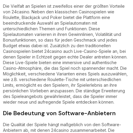
Die Vielfalt an Spielen ist zweifellos einer der größten Vorteile
von 24casino. Neben den klassischen Casinospielen wie
Roulette, Blackjack und Poker bietet die Plattform eine
beeindruckende Auswahl an Spielautomaten mit
unterschiedlichen Themen und Funktionen. Diese
Spielautomaten variieren in ihren Gewinnlinien, Volatilität und
Bonusfunktionen, so dass für jeden Geschmack und jedes
Budget etwas dabei ist. Zusätzlich zu den traditionellen
Casinospielen bietet 24casino auch Live-Casino-Spiele an, bei
denen Spieler in Echtzeit gegen echte Dealer antreten können.
Diese Live-Spiele bieten eine immersive und authentische
Casino-Atmosphäre, die das Spiel noch spannender macht. Die
Möglichkeit, verschiedene Varianten eines Spiels auszuwählen,
wie z.B. verschiedene Roulette-Tische mit unterschiedlichen
Limits, ermöglicht es den Spielern, ihr Spielerlebnis an ihre
persönlichen Vorlieben anzupassen. Die ständige Erweiterung
des Spieleangebots gewährleistet, dass die Spieler immer
wieder neue und aufregende Spiele entdecken können.
Die Bedeutung von Software-Anbietern
Die Qualität der Spiele hängt maßgeblich von den Software-
Anbietern ab, mit denen 24casino zusammenarbeitet. Die