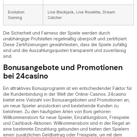
Evolution
Live Blackjack, Live Roulette, Dream
Gaming
Catcher
Die Sicherheit und Fairness der Spiele werden durch
unabhängige Prüfstellen regelmäßig überprüft und zertifiziert.
Diese Zertifizierungen gewährleisten, dass die Spiele zufällig
sind und die Auszahlungsquoten transparent und zuverlässig
sind.
Bonusangebote und Promotionen
bei 24casino
Ein attraktives Bonusprogramm ist ein entscheidender Faktor für
die Kundenbindung in der Welt der Online-Casinos. 24casino
bietet eine Vielzahl von Bonusangeboten und Promotionen an,
um neue Spieler anzulocken und bestehende Kunden zu
belohnen. Zu den häufigsten Arten von Boni gehören
Willkommensboni für neue Spieler, Einzahlungsboni, Freispiele
und Cashback-Aktionen. Willkommensboni sind in der Regel an
eine bestimmte Einzahlung gebunden und bieten den Spielern
einen zusätzlichen Geldbetrag oder Freispiele, um mit dem