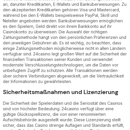
an, darunter Kreditkarten, E-Wallets und Banküberweisungen. Zu
den akzeptierten Kreditkarten gehören Visa und Mastercard,
während bei den E-Wallets beispielsweise PayPal, Skrill und
Neteller angeboten werden. Banküberweisungen ermöglichen
es den Spielern, Geld direkt von ihrem Bankkonto auf ihr
Casinokonto zu überweisen. Die Auswahl der richtigen
Zahlungsmethode hängt von den persönlichen Präferenzen und
den jeweiligen Gebühren ab. Es ist wichtig, zu beachten, dass
einige Zahlungsmethoden möglicherweise nicht in allen Ländern
verfügbar sind. 24casino legt großen Wert auf die Sicherheit der
finanziellen Transaktionen seiner Kunden und verwendet
modernste Verschlüsselungstechnologien, um die Daten vor
unbefugtem Zugriff zu schützen. Alle Transaktionen werden
über sichere Verbindungen abgewickelt, um die Vertraulichkeit
der Informationen zu gewährleisten.
Sicherheitsmaßnahmen und Lizenzierung
Die Sicherheit der Spielerdaten und die Seriosität des Casinos
sind von höchster Bedeutung. 24casino verfügt über eine
gültige Glücksspiellizenz, die von einer renommierten
Aufsichtsbehörde ausgestellt wurde. Diese Lizenzierung stellt
sicher, dass das Casino strenge Auflagen und Standards erfüllt,