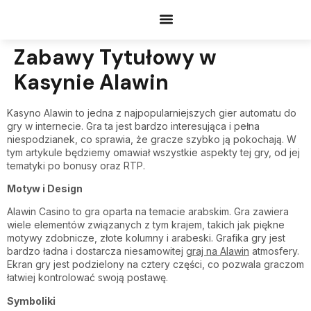
Documents Request
Zabawy Tytułowy w
Kasynie Alawin
Kasyno Alawin to jedna z najpopularniejszych gier automatu do
gry w internecie. Gra ta jest bardzo interesująca i pełna
niespodzianek, co sprawia, że gracze szybko ją pokochają. W
tym artykule będziemy omawiał wszystkie aspekty tej gry, od jej
tematyki po bonusy oraz RTP.
Motyw i Design
Alawin Casino to gra oparta na temacie arabskim. Gra zawiera
wiele elementów związanych z tym krajem, takich jak piękne
motywy zdobnicze, złote kolumny i arabeski. Grafika gry jest
bardzo ładna i dostarcza niesamowitej
graj na Alawin
atmosfery.
Ekran gry jest podzielony na cztery części, co pozwala graczom
łatwiej kontrolować swoją postawę.
Symboliki