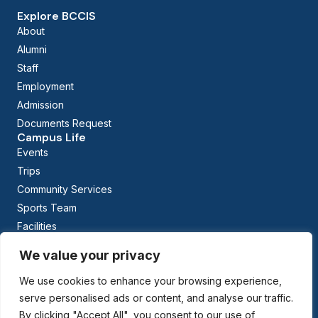
Explore BCCIS
About
Alumni
Staff
Employment
Admission
Documents Request
Campus Life
Events
Trips
Community Services
Sports Team
Facilities
Calendar
We value your privacy
Curriculum
Early Childhood Education
We use cookies to enhance your browsing experience,
The British Columbia Curriculum
serve personalised ads or content, and analyse our traffic.
Arabic Studies
By clicking "Accept All", you consent to our use of