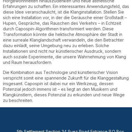
Hörgewohnheiten hinauszudenken und neue ästhetische
Erfahrungen zu schaffen. Ein interessantes Anwendungsfeld, das
diese Idee veranschaulicht, ist die Klanginstallation. Stellen Sie
sich eine Installation vor, in der die Geräusche einer Großstadt –
Hupen, Gespräche, das Rauschen des Verkehrs – in Echtzeit
durch Capospin-Algorithmen transformiert werden. Diese
Transformation könnte die hektische Atmosphäre der Stadt in
eine surreale Klanglandschaft verwandeln, die den Betrachter
dazu einlädt, seine Umgebung neu zu erleben. Solche
Installationen sind nicht nur künstlerischer Ausdruck, sondern
auch soziale Experimente, die unsere Wahrnehmung von Klang
und Raum herausfordern.
Die Kombination aus Technologie und künstlerischer Vision
verspricht somit eine spannende Zukunft für die Klanggestaltung
insgesamt. Capospin ist dabei nur ein Werkzeug, dessen
Potenzial jedoch immens ist – es liegt an den Musikern und
Klangkünstlern, dieses Potenzial zu erkunden und neue Wege
zu beschreiten.
5th Settlement Section 34 Suez Road Entrance P.O Box