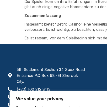
Die Spieler können ihre Erfahrungen im Berei
gibt auch einige negative Kommentare zu der 
Zusammenfassung
Insgesamt bietet “Betiro Casino” eine vielseit
verbessert. Es ist wichtig, zu beachten, dass 
Es ist ratsam, vor dem Spielbeginn sich mit 
5th Settlement Section 34 Suez Road
Entrance P.O Box 98 -El Sherouk
City.
(+20) 100 212 8113
(+20) 122 748 4086
We value your privacy
(+20) 100 212 8112