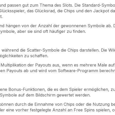
tig und passen gut zum Thema des Slots. Die Standard-Symb
cksspieler, das Glücksrad, die Chips und den Jackpot dar
t.
l und hängen von der Anzahl der gewonnenen Symbole ab. D
mbole, aber sie sind oft häufiger zu finden.
ad, während die Scatter-Symbole die Chips darstellen. Die 
glichkeiten zu schaffen.
 Multiplikation der Payouts aus, wenn es mehrere Male auf
hen Payouts ab und wird vom Software-Programm berechn
edene Bonus-Funktionen, die es dem Spieler ermöglichen, zu
e Symbole auf dem Bildschirm gewertet werden.
se können durch die Einnahme von Chips oder die Nutzung be
eler eine vorher festgelegte Anzahl an Free Spins spielen, 