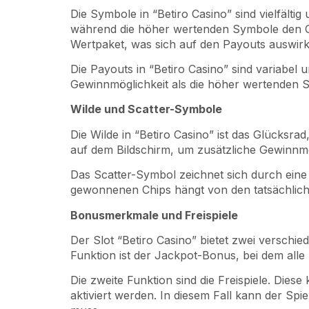
Die Symbole in “Betiro Casino” sind vielfäl
während die höher wertenden Symbole den Glü
Wertpaket, was sich auf den Payouts auswirk
Die Payouts in “Betiro Casino” sind variabe
Gewinnmöglichkeit als die höher wertenden Sy
Wilde und Scatter-Symbole
Die Wilde in “Betiro Casino” ist das Glücksr
auf dem Bildschirm, um zusätzliche Gewinnmö
Das Scatter-Symbol zeichnet sich durch eine
gewonnenen Chips hängt von den tatsächlic
Bonusmerkmale und Freispiele
Der Slot “Betiro Casino” bietet zwei verschi
Funktion ist der Jackpot-Bonus, bei dem all
Die zweite Funktion sind die Freispiele. Die
aktiviert werden. In diesem Fall kann der Spi