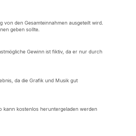
ung von den Gesamteinnahmen ausgeteilt wird.
nnen geben sollte.
stmögliche Gewinn ist fiktiv, da er nur durch
ebnis, da die Grafik und Musik gut
pp kann kostenlos heruntergeladen werden