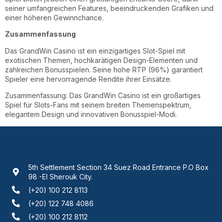
seiner umfangreichen Features, beeindruckenden Grafiken und
einer höheren Gewinnchance.
Zusammenfassung
Das GrandWin Casino ist ein einzigartiges Slot-Spiel mit
exotischen Themen, hochkarätigen Design-Elementen und
zahlreichen Bonusspielen. Seine hohe RTP (96%) garantiert
Spieler eine hervorragende Rendite ihrer Einsätze.
Zusammenfassung: Das GrandWin Casino ist ein großartiges
Spiel für Slots-Fans mit seinem breiten Themenspektrum,
elegantem Design und innovativen Bonusspiel-Modi.
5th Settlement Section 34 Suez Road Entrance P.O Box
98 -El Sherouk City.
(+20) 100 212 8113
(+20) 122 748 4086
(+20) 100 212 8112