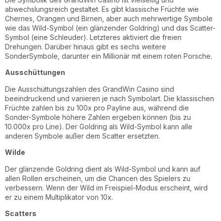
abwechslungsreich gestaltet. Es gibt klassische Früchte wie
Cherries, Orangen und Birnen, aber auch mehrwertige Symbole
wie das Wild-Symbol (ein glänzender Goldring) und das Scatter-
Symbol (eine Schleuder). Letzteres aktiviert die freien
Drehungen. Darüber hinaus gibt es sechs weitere
SonderSymbole, darunter ein Millionär mit einem roten Porsche.
Ausschüttungen
Die Ausschüttungszahlen des GrandWin Casino sind
beeindruckend und variieren je nach Symbolart. Die klassischen
Früchte zahlen bis zu 100x pro Payline aus, während die
Sonder-Symbole höhere Zahlen ergeben können (bis zu
10.000x pro Line). Der Goldring als Wild-Symbol kann alle
anderen Symbole außer dem Scatter ersetzten.
Wilde
Der glänzende Goldring dient als Wild-Symbol und kann auf
allen Rollen erscheinen, um die Chancen des Spielers zu
verbessern. Wenn der Wild im Freispiel-Modus erscheint, wird
er zu einem Multiplikator von 10x.
Scatters