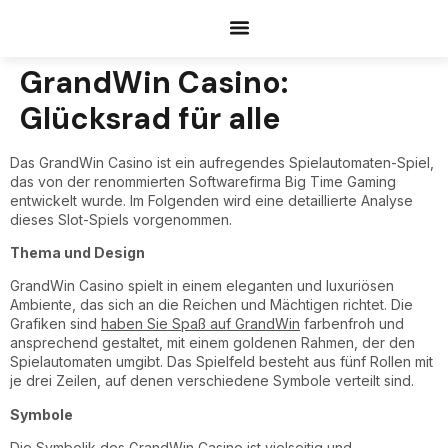
Documents Request
GrandWin Casino:
Glücksrad für alle
Das GrandWin Casino ist ein aufregendes Spielautomaten-Spiel,
das von der renommierten Softwarefirma Big Time Gaming
entwickelt wurde. Im Folgenden wird eine detaillierte Analyse
dieses Slot-Spiels vorgenommen.
Thema und Design
GrandWin Casino spielt in einem eleganten und luxuriösen
Ambiente, das sich an die Reichen und Mächtigen richtet. Die
Grafiken sind
haben Sie Spaß auf GrandWin
farbenfroh und
ansprechend gestaltet, mit einem goldenen Rahmen, der den
Spielautomaten umgibt. Das Spielfeld besteht aus fünf Rollen mit
je drei Zeilen, auf denen verschiedene Symbole verteilt sind.
Symbole
Die Symbolik des GrandWin Casino ist vielseitig und