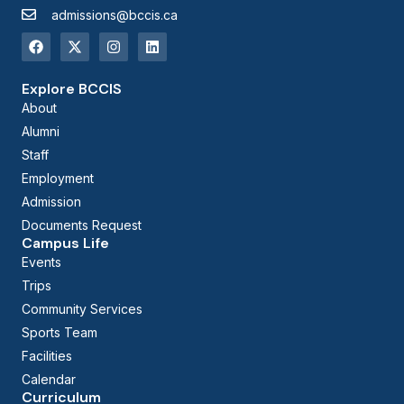
admissions@bccis.ca
Explore BCCIS
About
Alumni
Staff
Employment
Admission
Documents Request
Campus Life
Events
Trips
Community Services
Sports Team
Facilities
Calendar
Curriculum