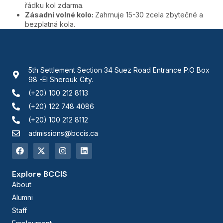
řádku kol zdarma.
Zásadní volné kolo:
Zahrnuje 15-30 zcela zbytečné a
bezplatná kola.
5th Settlement Section 34 Suez Road Entrance P.O Box
98 -El Sherouk City.
(+20) 100 212 8113
(+20) 122 748 4086
(+20) 100 212 8112
admissions@bccis.ca
Explore BCCIS
About
Alumni
Staff