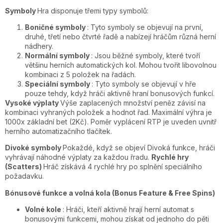
Symboly
Hra disponuje třemi typy symbolů:
Boničné symboly
: Tyto symboly se objevují na první,
druhé, třetí nebo čtvrté řadě a nabízejí hráčům různá herní
nádhery.
Normální symboly
: Jsou běžné symboly, které tvoří
většinu herních automatických kol. Mohou tvořit libovolnou
kombinaci z 5 položek na řadách.
Speciální symboly
: Tyto symboly se objevují v hře
pouze tehdy, když hráči aktivně hraní bonusových funkcí.
Vysoké výplaty
Výše zaplacených množství peněz závisí na
kombinaci vyhraných položek a hodnot řad. Maximální výhra je
1000x základní bet (2Kč). Poměr vyplácení RTP je uveden uvnitř
herního automatizačního tlačítek.
Divoké symboly
Pokaždé, když se objeví Divoká funkce, hráči
vyhrávají náhodné výplaty za každou řradu.
Rychlé hry
(Scatters)
Hráč získává 4 rychlé hry po splnění speciálního
požadavku.
Bónusové funkce a volná kola (Bonus Feature & Free Spins)
Volné kole
: Hráči, kteří aktivně hrají herní automat s
bonusovými funkcemi, mohou získat od jednoho do pěti