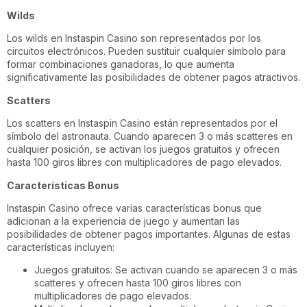
Wilds
Los wilds en Instaspin Casino son representados por los
circuitos electrónicos. Pueden sustituir cualquier símbolo para
formar combinaciones ganadoras, lo que aumenta
significativamente las posibilidades de obtener pagos atractivos.
Scatters
Los scatters en Instaspin Casino están representados por el
símbolo del astronauta. Cuando aparecen 3 o más scatteres en
cualquier posición, se activan los juegos gratuitos y ofrecen
hasta 100 giros libres con multiplicadores de pago elevados.
Características Bonus
Instaspin Casino ofrece varias características bonus que
adicionan a la experiencia de juego y aumentan las
posibilidades de obtener pagos importantes. Algunas de estas
características incluyen:
Juegos gratuitos: Se activan cuando se aparecen 3 o más
scatteres y ofrecen hasta 100 giros libres con
multiplicadores de pago elevados.