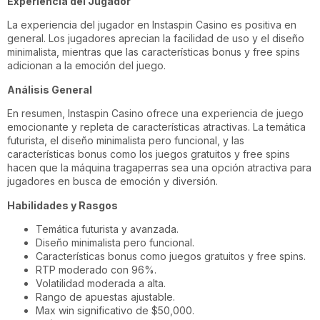
Experiencia del Jugador
La experiencia del jugador en Instaspin Casino es positiva en
general. Los jugadores aprecian la facilidad de uso y el diseño
minimalista, mientras que las características bonus y free spins
adicionan a la emoción del juego.
Análisis General
En resumen, Instaspin Casino ofrece una experiencia de juego
emocionante y repleta de características atractivas. La temática
futurista, el diseño minimalista pero funcional, y las
características bonus como los juegos gratuitos y free spins
hacen que la máquina tragaperras sea una opción atractiva para
jugadores en busca de emoción y diversión.
Habilidades y Rasgos
Temática futurista y avanzada.
Diseño minimalista pero funcional.
Características bonus como juegos gratuitos y free spins.
RTP moderado con 96%.
Volatilidad moderada a alta.
Rango de apuestas ajustable.
Max win significativo de $50,000.