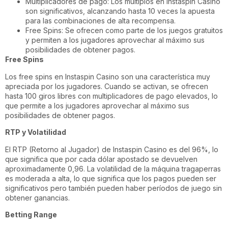
Multiplicadores de pago: Los multiplos en Instaspin Casino
son significativos, alcanzando hasta 10 veces la apuesta
para las combinaciones de alta recompensa.
Free Spins: Se ofrecen como parte de los juegos gratuitos
y permiten a los jugadores aprovechar al máximo sus
posibilidades de obtener pagos.
Free Spins
Los free spins en Instaspin Casino son una característica muy
apreciada por los jugadores. Cuando se activan, se ofrecen
hasta 100 giros libres con multiplicadores de pago elevados, lo
que permite a los jugadores aprovechar al máximo sus
posibilidades de obtener pagos.
RTP y Volatilidad
El RTP (Retorno al Jugador) de Instaspin Casino es del 96%, lo
que significa que por cada dólar apostado se devuelven
aproximadamente 0,96. La volatilidad de la máquina tragaperras
es moderada a alta, lo que significa que los pagos pueden ser
significativos pero también pueden haber períodos de juego sin
obtener ganancias.
Betting Range