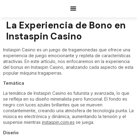
Documents Request
La Experiencia de Bono en
Instaspin Casino
Instaspin Casino es un juego de tragamonedas que ofrece una
experiencia de juego emocionante y repleta de características
atractivas. En este artículo, nos enfocaremos en la experiencia
del bonus en Instaspin Casino, analizando cada aspecto de esta
popular máquina tragaperras.
Temática
La temática de Instaspin Casino es futurista y avanzada, lo que
se refleja en su diseño minimalista pero funcional. El fondo es
negro con luces azules brillantes que se mueven
constantemente, creando una atmósfera de tecnología punta. La
música es electrónica y dinámica, aumentando la tensión y el
suspense mientras
instaspin.com.es
se juega.
Diseño