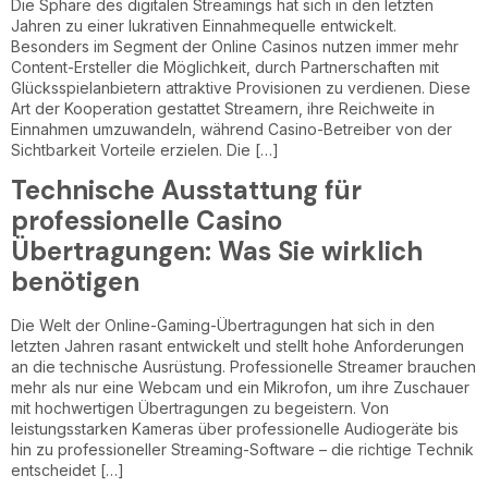
Die Sphäre des digitalen Streamings hat sich in den letzten
Jahren zu einer lukrativen Einnahmequelle entwickelt.
Besonders im Segment der Online Casinos nutzen immer mehr
Content-Ersteller die Möglichkeit, durch Partnerschaften mit
Glücksspielanbietern attraktive Provisionen zu verdienen. Diese
Art der Kooperation gestattet Streamern, ihre Reichweite in
Einnahmen umzuwandeln, während Casino-Betreiber von der
Sichtbarkeit Vorteile erzielen. Die […]
Technische Ausstattung für
professionelle Casino
Übertragungen: Was Sie wirklich
benötigen
Die Welt der Online-Gaming-Übertragungen hat sich in den
letzten Jahren rasant entwickelt und stellt hohe Anforderungen
an die technische Ausrüstung. Professionelle Streamer brauchen
mehr als nur eine Webcam und ein Mikrofon, um ihre Zuschauer
mit hochwertigen Übertragungen zu begeistern. Von
leistungsstarken Kameras über professionelle Audiogeräte bis
hin zu professioneller Streaming-Software – die richtige Technik
entscheidet […]