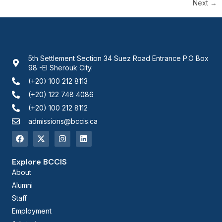
Next
→
5th Settlement Section 34 Suez Road Entrance P.O Box
98 -El Sherouk City.
(+20) 100 212 8113
(+20) 122 748 4086
(+20) 100 212 8112
admissions@bccis.ca
Explore BCCIS
About
Alumni
Staff
Employment