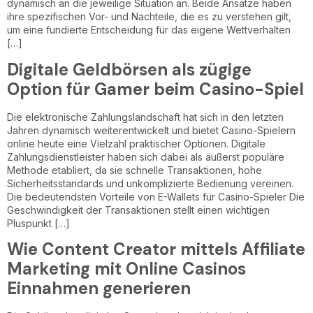
dynamisch an die jeweilige Situation an. Beide Ansätze haben
ihre spezifischen Vor- und Nachteile, die es zu verstehen gilt,
um eine fundierte Entscheidung für das eigene Wettverhalten
[…]
Digitale Geldbörsen als zügige
Option für Gamer beim Casino-Spiel
Die elektronische Zahlungslandschaft hat sich in den letzten
Jahren dynamisch weiterentwickelt und bietet Casino-Spielern
online heute eine Vielzahl praktischer Optionen. Digitale
Zahlungsdienstleister haben sich dabei als äußerst populäre
Methode etabliert, da sie schnelle Transaktionen, hohe
Sicherheitsstandards und unkomplizierte Bedienung vereinen.
Die bedeutendsten Vorteile von E-Wallets für Casino-Spieler Die
Geschwindigkeit der Transaktionen stellt einen wichtigen
Pluspunkt […]
Wie Content Creator mittels Affiliate
Marketing mit Online Casinos
Einnahmen generieren