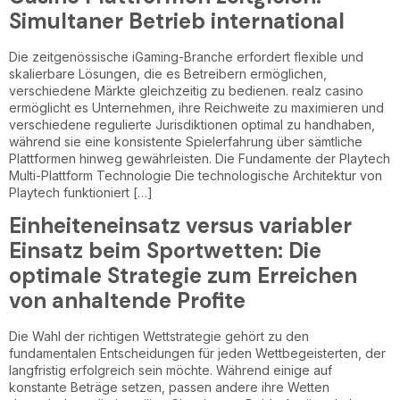
Simultaner Betrieb international
Die zeitgenössische iGaming-Branche erfordert flexible und
skalierbare Lösungen, die es Betreibern ermöglichen,
verschiedene Märkte gleichzeitig zu bedienen. realz casino
ermöglicht es Unternehmen, ihre Reichweite zu maximieren und
verschiedene regulierte Jurisdiktionen optimal zu handhaben,
während sie eine konsistente Spielerfahrung über sämtliche
Plattformen hinweg gewährleisten. Die Fundamente der Playtech
Multi-Plattform Technologie Die technologische Architektur von
Playtech funktioniert […]
Einheiteneinsatz versus variabler
Einsatz beim Sportwetten: Die
optimale Strategie zum Erreichen
von anhaltende Profite
Die Wahl der richtigen Wettstrategie gehört zu den
fundamentalen Entscheidungen für jeden Wettbegeisterten, der
langfristig erfolgreich sein möchte. Während einige auf
konstante Beträge setzen, passen andere ihre Wetten