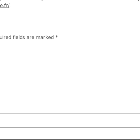
.fr/
.
uired fields are marked
*