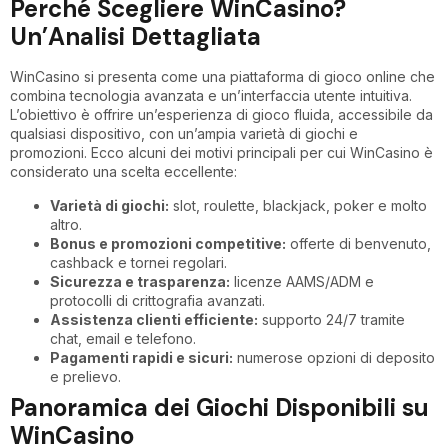
Perché Scegliere WinCasino?
Un’Analisi Dettagliata
WinCasino si presenta come una piattaforma di gioco online che
combina tecnologia avanzata e un’interfaccia utente intuitiva.
L’obiettivo è offrire un’esperienza di gioco fluida, accessibile da
qualsiasi dispositivo, con un’ampia varietà di giochi e
promozioni. Ecco alcuni dei motivi principali per cui WinCasino è
considerato una scelta eccellente:
Varietà di giochi:
slot, roulette, blackjack, poker e molto
altro.
Bonus e promozioni competitive:
offerte di benvenuto,
cashback e tornei regolari.
Sicurezza e trasparenza:
licenze AAMS/ADM e
protocolli di crittografia avanzati.
Assistenza clienti efficiente:
supporto 24/7 tramite
chat, email e telefono.
Pagamenti rapidi e sicuri:
numerose opzioni di deposito
e prelievo.
Panoramica dei Giochi Disponibili su
WinCasino