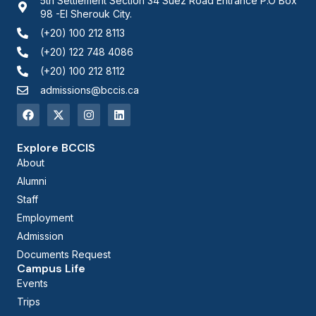
5th Settlement Section 34 Suez Road Entrance P.O Box
98 -El Sherouk City.
(+20) 100 212 8113
(+20) 122 748 4086
(+20) 100 212 8112
admissions@bccis.ca
Explore BCCIS
About
Alumni
Staff
Employment
Admission
Documents Request
Campus Life
Events
Trips