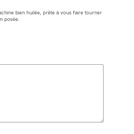
hine bien huilée, prête à vous faire tourner
en posée.