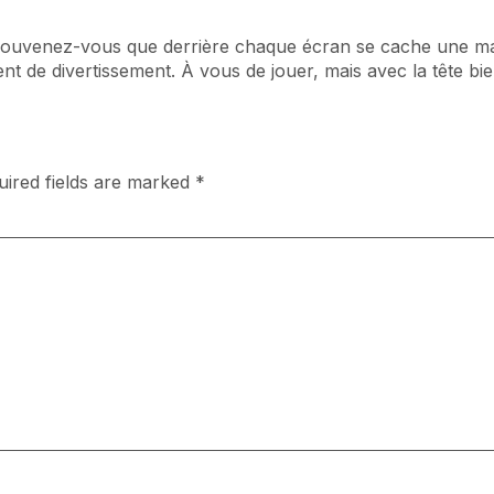
, souvenez-vous que derrière chaque écran se cache une mac
t de divertissement. À vous de jouer, mais avec la tête bi
uired fields are marked
*