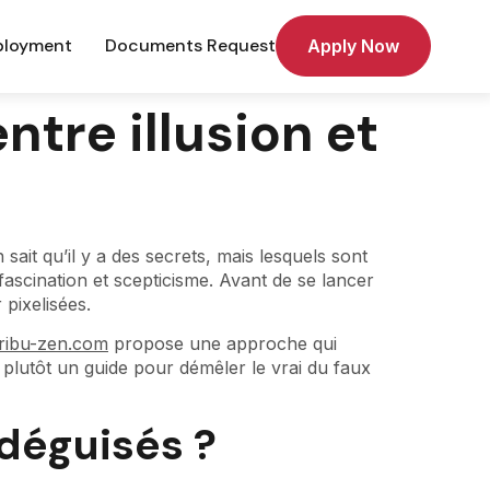
loyment
Documents Request
Apply Now
ntre illusion et
sait qu’il y a des secrets, mais lesquels sont
fascination et scepticisme. Avant de se lancer
 pixelisées.
ribu-zen.com
propose une approche qui
 plutôt un guide pour démêler le vrai du faux
 déguisés ?