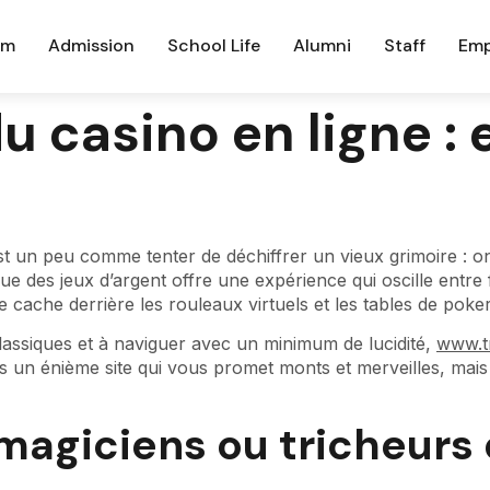
um
Admission
School Life
Alumni
Staff
Emp
 casino en ligne : e
st un peu comme tenter de déchiffrer un vieux grimoire : on 
e des jeux d’argent offre une expérience qui oscille entre 
cache derrière les rouleaux virtuels et les tables de poker
lassiques et à naviguer avec un minimum de lucidité,
www.t
as un énième site qui vous promet monts et merveilles, mais
 magiciens ou tricheurs