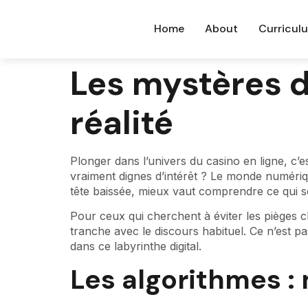
Home
About
Curricul
Les mystères du
réalité
Plonger dans l’univers du casino en ligne, c’e
vraiment dignes d’intérêt ? Le monde numériqu
tête baissée, mieux vaut comprendre ce qui se 
Pour ceux qui cherchent à éviter les pièges c
tranche avec le discours habituel. Ce n’est p
dans ce labyrinthe digital.
Les algorithmes :