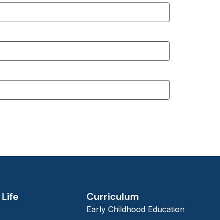
Life
Curriculum
Early Childhood Education